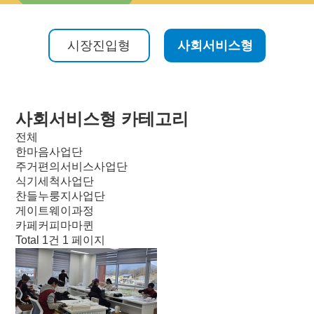
시장진입형
사회서비스형
사회서비스형 카테고리
전체
한마음사업단
주거편의서비스사업단
식기세척사업단
찬들누룽지사업단
게이트웨이과정
카페커피마마퀸
Total 1건
1 페이지