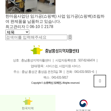
한마음사업단
임가공(쇼핑백) 사업
임가공(쇼핑백)조립하
여 완제품을 납품하고 있습니다.
최고관리자
06-10
2178
상호 : 충남홍성지역자활센터
사업자등록번호 : 507-82-66474
업태/종목 : 서비스업, 사업지원 서비스
주소 : 충남 홍성군 홍성읍 온천3길 39
전화 : 041-631-5815~6
팩스 : 041-631-5817
Copyright ©
소유하신 도메인.
All rights reserved.
한국지역
보건복지부