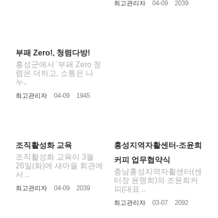
최고관리자
04-09
2039
부패 Zero!, 청렴다방!
홍성군에서 '부패 Zero 청
렴은 더하고, 소통은 나
누..
최고관리자
04-09
1945
조직활성화 교육
홍성지역자활센터-조윤희
조직활성화 교육이 3월
커피 업무협약식
26일(화)에 새마을 회관에
충남홍성지역자활센터(센
서 ..
터장 윤명희)와 조윤희커
최고관리자
04-09
2039
피(대표 ..
최고관리자
03-07
2092