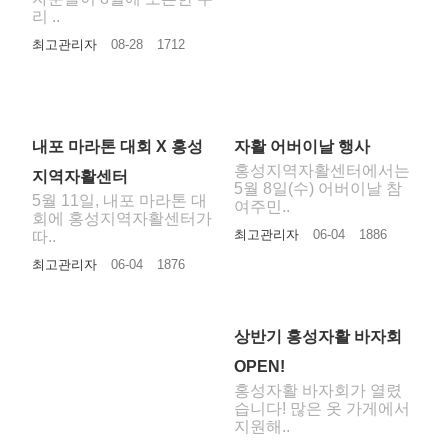
리 ..
최고관리자
08-28
1712
내포 마라톤 대회 X 홍성
자활 어버이날 행사
홍성지역자활센터에서는
지역자활센터
5월 8일(수) 어버이날 참
5월 11일, 내포 마라톤 대
여주민..
회에 홍성지역자활센터가
최고관리자
06-04
1886
따..
최고관리자
06-04
1876
상반기 홍성자활 바자회
OPEN!
홍성자활 바자회가 열렸
습니다! 많은 옷 가게에서
지원해..