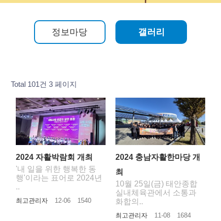
정보마당
갤러리
Total 101건
3 페이지
2024 자활박람회 개최
2024 충남자활한마당 개
'내 일을 위한 행복한 동
최
행'이라는 표어로 2024년
10월 25일(금) 태안종합
..
실내체육관에서 소통과
최고관리자
12-06
1540
화합의..
최고관리자
11-08
1684