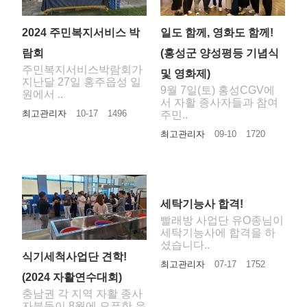
2024 주민복지서비스 박
일도 함께, 영화도 함께!
람회
(홍성군 양성평등 기념식
주민복지서비스박람회가
및 영화제)
지난달 27일 홍주읍성 일
9월 7일(토) 홍성CGV에
원에서 ..
서 자활 종사자들과 참여
최고관리자
10-17
1496
주민..
최고관리자
09-10
1720
세탁기능사 합격!
빨래방 사업단 유O종님이
세탁기능사에 합격을 하
셨습니다..
식기세척사업단 견학!
최고관리자
07-17
1752
(2024 자활연수대회)
충남권 각 지역 자활 종사
자분들이 8월에 오픈한 우