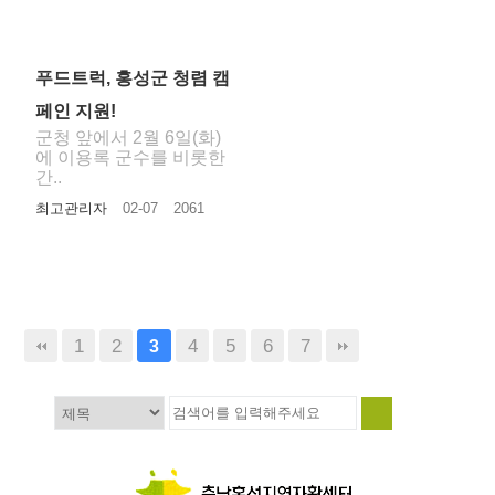
푸드트럭, 홍성군 청렴 캠
페인 지원!
군청 앞에서 2월 6일(화)
에 이용록 군수를 비롯한
간..
최고관리자
02-07
2061
1
2
4
5
6
7
3