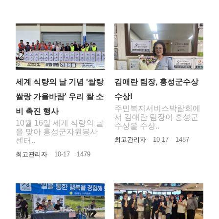
세계 식량의 날 기념 '쌀랑
김애란 팀장, 홍성군수상
쌀랑 가을바람' 우리 쌀 소
수상!
주민복지서비스박람회에
비 촉진 행사
서 김애란 팀장이 홍성군
10월 16일 세계 식량의 날
수상을 수상..
을 맞아 홍성군자원봉사
최고관리자
10-17
1487
센터..
최고관리자
10-17
1479