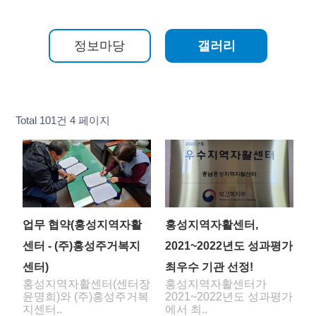
정보마당
갤러리
Total 101건
4 페이지
업무 협약(홍성지역자활
홍성지역자활센터,
센터 - (주)홍성주거복지
2021~2022년도 성과평가
센터)
최우수 기관 선정!
홍성지역자활센터(센터장
홍성지역자활센터가
윤명희)와 (주)홍성주거복
2021~2022년도 성과평가
지센터..
에서 최..