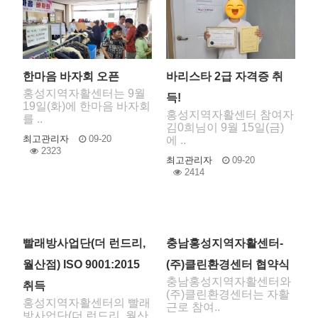
한마음 바자회 오픈
바리스타 2급 자격증 취
홍성지역자활센터는 9월
득!
19일(화)에 한마음 바자회
홍성지역자활센터 참여자
를 ..
김0희님이 9월 15일(금)
최고관리자
09-20
에 ..
2323
최고관리자
09-20
2414
빨래방사업단(더 런드리,
충남홍성지역자활센터-
월산점) ISO 9001:2015
(주)클린환경센터 협약식
충남홍성지역자활센터와
취득
(주)클린환경센터는 자활
홍성지역자활센터의 빨래
근로 참여..
방사업단(더 런드리, 월산