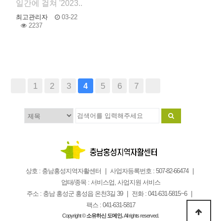
일간에 걸쳐 '2023..
최고관리자
03-22
2237
1
2
3
5
6
7
4
상호 : 충남홍성지역자활센터
사업자등록번호 : 507-82-66474
업태/종목 : 서비스업, 사업지원 서비스
주소 : 충남 홍성군 홍성읍 온천3길 39
전화 : 041-631-5815~6
팩스 : 041-631-5817
Copyright ©
소유하신 도메인.
All rights reserved.