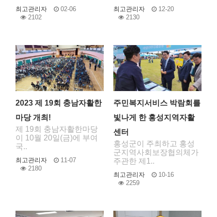
최고관리자
02-06
최고관리자
12-20
2102
2130
2023 제 19회 충남자활한
주민복지서비스 박람회를
마당 개최!
빛나게 한 홍성지역자활
제 19회 충남자활한마당
센터
이 10월 20일(금)에 부여
홍성군이 주최하고 홍성
국..
군지역사회보장협의체가
최고관리자
11-07
주관한 제1..
2180
최고관리자
10-16
2259