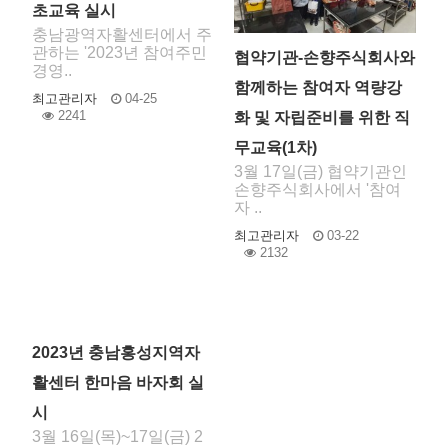
초교육 실시
충남광역자활센터에서 주
관하는 '2023년 참여주민
협약기관-손향주식회사와
경영..
함께하는 참여자 역량강
최고관리자
04-25
2241
화 및 자립준비를 위한 직
무교육(1차)
3월 17일(금) 협약기관인
손향주식회사에서 '참여
자 ..
최고관리자
03-22
2132
2023년 충남홍성지역자
활센터 한마음 바자회 실
시
3월 16일(목)~17일(금) 2