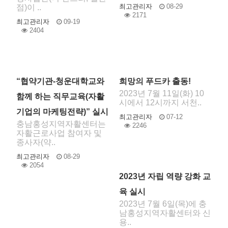
최고관리자
08-29
점)이 ..
2171
최고관리자
09-19
2404
“협약기관-청운대학교와
희망의 푸드카 출동!
2023년 7월 11일(화) 10
함께 하는 직무교육(자활
시에서 12시까지 서천..
기업의 마케팅전략)” 실시
최고관리자
07-12
충남홍성지역자활센터는
2246
자활근로사업 참여자 및
종사자(약..
최고관리자
08-29
2054
2023년 자립 역량 강화 교
육 실시
2023년 7월 6일(목)에 충
남홍성지역자활센터와 신
용..