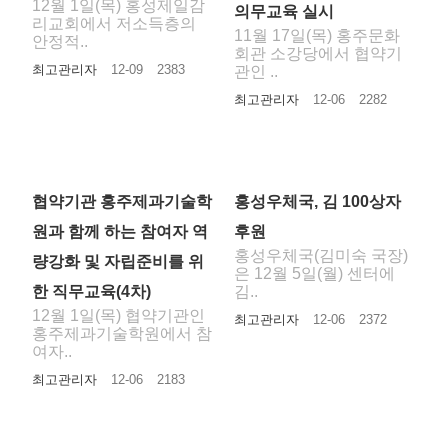
12월 1일(목) 홍성제일감
의무교육 실시
리교회에서 저소득층의
11월 17일(목) 홍주문화
안정적..
회관 소강당에서 협약기
최고관리자
12-09
2383
관인 ..
최고관리자
12-06
2282
협약기관 홍주제과기술학
홍성우체국, 김 100상자
원과 함께 하는 참여자 역
후원
홍성우체국(김미숙 국장)
량강화 및 자립준비를 위
은 12월 5일(월) 센터에
한 직무교육(4차)
김..
12월 1일(목) 협약기관인
최고관리자
12-06
2372
홍주제과기술학원에서 참
여자..
최고관리자
12-06
2183