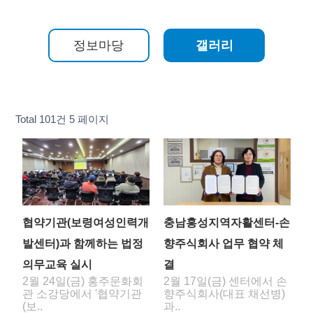
정보마당
갤러리
Total 101건
5 페이지
협약기관(보령여성인력개
충남홍성지역자활센터-손
발센터)과 함께하는 법정
향주식회사 업무 협약 체
의무교육 실시
결
2월 24일(금) 홍주문화회
2월 17일(금) 센터에서 손
관 소강당에서 '협약기관
향주식회사(대표 채선병)
(보..
과..