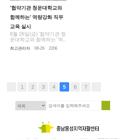
'협약기관 청운대학교와
함께하는' 역량강화 직무
교육 실시
8월 26일(금) '협약기관 청
운대학교와 함께하는' 역..
최고관리자
08-29
2206
1
2
3
4
6
7
5