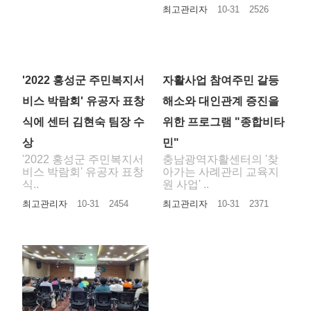
최고관리자
10-31
2526
'2022 홍성군 주민복지서
자활사업 참여주민 갈등
비스 박람회' 유공자 표창
해소와 대인관계 증진을
식에 센터 김현숙 팀장 수
위한 프로그램 "종합비타
상
민"
'2022 홍성군 주민복지서
충남광역자활센터의 '찾
비스 박람회' 유공자 표창
아가는 사례관리 교육지
식..
원 사업' ..
최고관리자
10-31
2454
최고관리자
10-31
2371