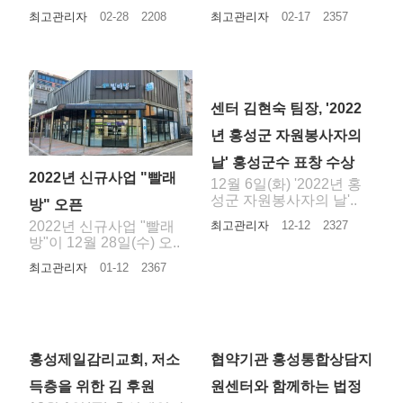
최고관리자
02-28
2208
최고관리자
02-17
2357
센터 김현숙 팀장, '2022
년 홍성군 자원봉사자의
날' 홍성군수 표창 수상
2022년 신규사업 "빨래
12월 6일(화) '2022년 홍
성군 자원봉사자의 날'..
방" 오픈
최고관리자
12-12
2327
2022년 신규사업 "빨래
방"이 12월 28일(수) 오..
최고관리자
01-12
2367
홍성제일감리교회, 저소
협약기관 홍성통합상담지
득층을 위한 김 후원
원센터와 함께하는 법정