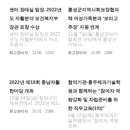
센터 정태실 팀장, 2022년
홍성군지역사회보장협의
도 자활분야 보건복지부
체 여성가족분과 '보리고
장관 표창 수상
추장' 지원 연계
센터 정태실 팀장은 2022
11월 7일(월) 홍성군새마
년도 자활분야에서 저소
을회관 마당에서 홍성군
득층의..
지역사..
최고관리자
12-06
2233
최고관리자
11-09
2388
2022년 제18회 충남자활
협약기관-홍주제과기술학
한마당 개최
원과 함께하는 "참여자 역
10월 14일(금) 청양군민
량강화 및 자립준비를 위
체육관에서 '2022년 제1..
한 직무교육(3차)"
최고관리자
10-31
2386
9월 22일(목) 홍주제과기
술학원에서 "참여자 역량
강화..