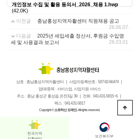
개인정보 수집 및 활용 동의서_2026_채용 1.hwp
(42.0K)
이전글
충남홍성지역자활센터 직원채용 공고
26.06.07
다음글
2025년 세입세출 정산서, 후원금 수입명
26.03.01
세 및 사용결과 보고서
상호 : 충남홍성지역자활센터
사업자등록번호 : 507-82-66474
업태/종목 : 서비스업, 사업지원 서비스
주소 : 충남 홍성군 홍성읍 온천3길 39
전화 : 041-631-5815~6
팩스 : 041-631-5817
Copyright ©
소유하신 도메인.
All rights reserved.
한국지역
보건복지부
자활센터